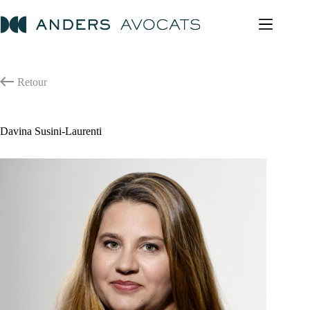
Passer
au
contenu
Retour
Davina Susini-Laurenti