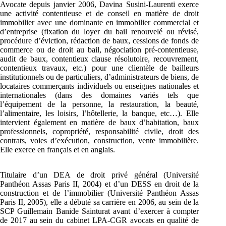
Avocate depuis janvier 2006, Davina Susini-Laurenti exerce
une activité contentieuse et de conseil en matière de droit
immobilier avec une dominante en immobilier commercial et
d’entreprise (fixation du loyer du bail renouvelé ou révisé,
procédure d’éviction, rédaction de baux, cessions de fonds de
commerce ou de droit au bail, négociation pré-contentieuse,
audit de baux, contentieux clause résolutoire, recouvrement,
contentieux travaux, etc.) pour une clientèle de bailleurs
institutionnels ou de particuliers, d’administrateurs de biens, de
locataires commerçants individuels ou enseignes nationales et
internationales (dans des domaines variés tels que
l’équipement de la personne, la restauration, la beauté,
l’alimentaire, les loisirs, l’hôtellerie, la banque, etc…). Elle
intervient également en matière de baux d’habitation, baux
professionnels, copropriété, responsabilité civile, droit des
contrats, voies d’exécution, construction, vente immobilière.
Elle exerce en français et en anglais.
Titulaire d’un DEA de droit privé général (Université
Panthéon Assas Paris II, 2004) et d’un DESS en droit de la
construction et de l’immobilier (Université Panthéon Assas
Paris II, 2005), elle a débuté sa carrière en 2006, au sein de la
SCP Guillemain Banide Sainturat avant d’exercer à compter
de 2017 au sein du cabinet LPA-CGR avocats en qualité de