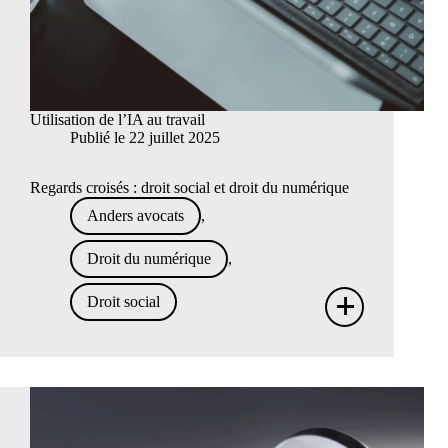
Utilisation de l’IA au travail
Publié le
22 juillet 2025
Regards croisés : droit social et droit du numérique
Anders avocats
,
Droit du numérique
,
+
Droit social
Utilis
de
l’IA
au
travai