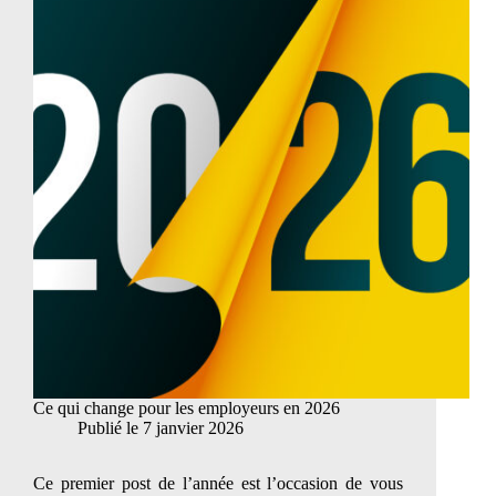
congé
payés
doit
désor
être
compt
dans
le
déco
des
évent
heure
suppl
Ce qui change pour les employeurs en 2026
Publié le
7 janvier 2026
Ce premier post de l’année est l’occasion de vous