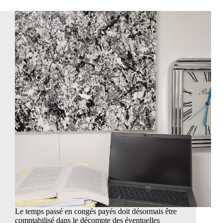
du
travai
peut
convo
un
salari
penda
son
arrêt
de
travai
et
le
décla
inapt
Le temps passé en congés payés doit désormais être
comptabilisé dans le décompte des éventuelles