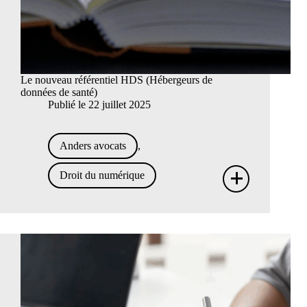
Le nouveau référentiel HDS (Hébergeurs de
données de santé)
Publié le
22 juillet 2025
Anders avocats
,
+
Droit du numérique
Le
nouv
référe
HDS
(Hébe
de
donn