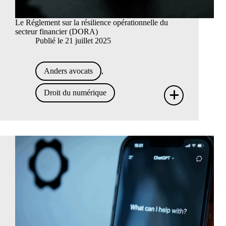
Le Réglement sur la résilience opérationnelle du
secteur financier (DORA)
Publié le
21 juillet 2025
Anders avocats
,
+
Droit du numérique
Le
Régle
sur
la
résili
opéra
du
secte
financ
(DORA