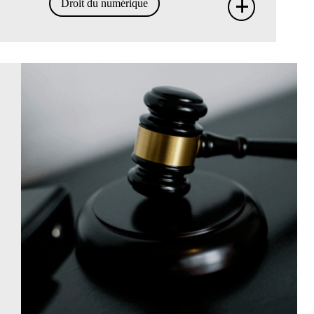
+
Droit du numérique
Contr
infor