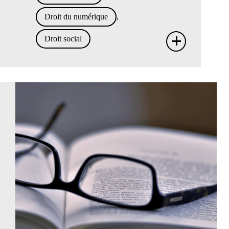
Droit du numérique
,
+
Droit social
Enquê
de
mesu
de
la
divers
au
travai