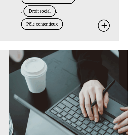
,
Droit social
,
+
Pôle contentieux
Congé
payés
:
deux
revir
de
juris
ce
10
septe
2025