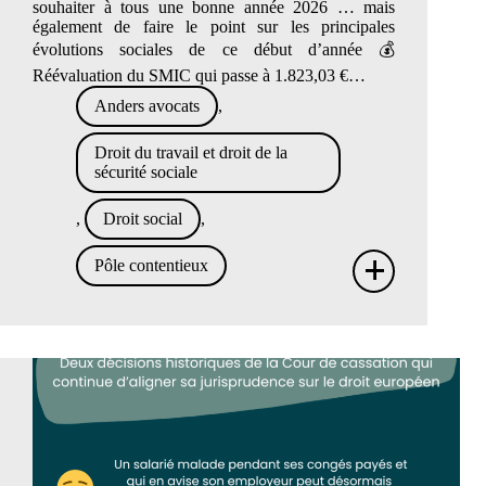
souhaiter à tous une bonne année 2026 … mais
également de faire le point sur les principales
évolutions sociales de ce début d’année 💰
Réévaluation du SMIC qui passe à 1.823,03 €…
Anders avocats
,
Droit du travail et droit de la
sécurité sociale
,
Droit social
,
+
Pôle contentieux
Ce
qui
chang
pour
les
emplo
en
2026